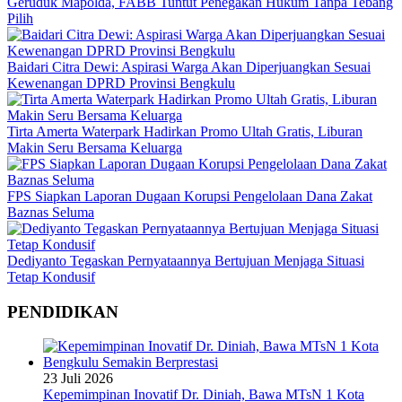
Geruduk Mapolda, FABB Tuntut Penegakan Hukum Tanpa Tebang
Pilih
Baidari Citra Dewi: Aspirasi Warga Akan Diperjuangkan Sesuai
Kewenangan DPRD Provinsi Bengkulu
Tirta Amerta Waterpark Hadirkan Promo Ultah Gratis, Liburan
Makin Seru Bersama Keluarga
FPS Siapkan Laporan Dugaan Korupsi Pengelolaan Dana Zakat
Baznas Seluma
Dediyanto Tegaskan Pernyataannya Bertujuan Menjaga Situasi
Tetap Kondusif
PENDIDIKAN
23 Juli 2026
Kepemimpinan Inovatif Dr. Diniah, Bawa MTsN 1 Kota