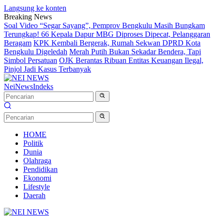
Langsung ke konten
Breaking News
Soal Video “Segar Sayang”, Pemprov Bengkulu Masih Bungkam
Terungkap! 66 Kepala Dapur MBG Diproses Dipecat, Pelanggaran
Beragam
KPK Kembali Bergerak, Rumah Sekwan DPRD Kota
Bengkulu Digeledah
Merah Putih Bukan Sekadar Bendera, Tapi
Simbol Persatuan
OJK Berantas Ribuan Entitas Keuangan Ilegal,
Pinjol Jadi Kasus Terbanyak
NeiNews
Indeks
HOME
Politik
Dunia
Olahraga
Pendidikan
Ekonomi
Lifestyle
Daerah