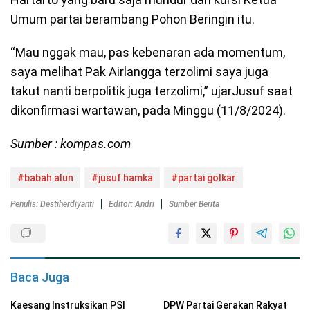
Umum partai berambang Pohon Beringin itu.
“Mau nggak mau, pas kebenaran ada momentum,
saya melihat Pak Airlangga terzolimi saya juga
takut nanti berpolitik juga terzolimi,” ujarJusuf saat
dikonfirmasi wartawan, pada Minggu (11/8/2024).
Sumber :
kompas.com
#babah alun
#jusuf hamka
#partai golkar
Penulis: Destiherdiyanti
Editor: Andri
Sumber Berita
Baca Juga
Kaesang Instruksikan PSI
DPW Partai Gerakan Rakyat