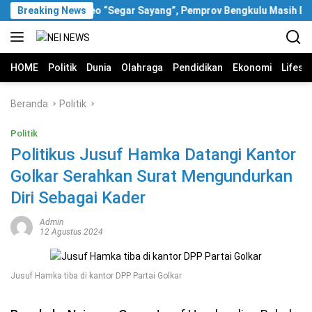
Langsung
Breaking News
Soal Video “Segar Sayang”, Pemprov Bengkulu Masih Bung
ke
konten
HOME
Politik
Dunia
Olahraga
Pendidikan
Ekonomi
Lifest
Beranda
Politik
Politik
Politikus Jusuf Hamka Datangi Kantor
Golkar Serahkan Surat Mengundurkan
Diri Sebagai Kader
Admin
12 Agustus 2024
Jusuf Hamka tiba di kantor DPP Partai Golkar