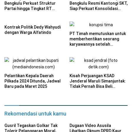
Bengkulu Perkuat Struktur
Bengkulu Resmi Kantongi SKT,
Partai hingga Tingkat RT
Siap Perkuat Konsolidasi
Hadapi Pemilu 2029
Politik
Kontrak Politik Dedy Wahyudi
dengan Warga Alfatindo
PT Timah memutuskan untuk
memberhentikan seorang
karyawannya setelah
unggahan video TikTok yang
menghina tenaga honorer
terkait penggunaan BPJS
menuai kontroversi.
Pelantikan Kepala Daerah
Kisah Perjuangan KSAD
Pilkada 2024 Ditunda, Jadwal
Jenderal Maruli Simanjuntak:
Baru pada Maret 2025
Tidak Pernah Bisa Beli
Sepeda Motor Hingga
Menjelang Pernikahan
Rekomendasi untuk kamu
Gusril Tegaskan Golkar Tak
Dugaan Video Asusila
Tolerir Pelanggaran Moral,
Libatkan Oknum DPRD Kaur