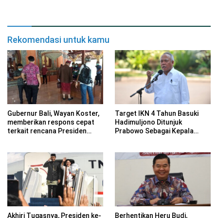
Rekomendasi untuk kamu
Gubernur Bali, Wayan Koster,
Target IKN 4 Tahun Basuki
memberikan respons cepat
Hadimuljono Ditunjuk
terkait rencana Presiden
Prabowo Sebagai Kepala
Prabowo untuk membangun
Otorita
bandara di Bali Utara.
Akhiri Tugasnya, Presiden ke-
Berhentikan Heru Budi,