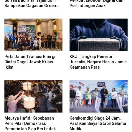
Sultan Bachtiar Najamudin
Perkuat Ekonomi Digital dan
Sampaikan Gagasan Green
Perlindungan Anak
Democracy di COP30 Brasil
Peta Jalan Transisi Energi
KKJ: Tangkap Peneror
Dinilai Gagal Jawab Krisis
Jurnalis, Negara Harus Jamin
Iklim
Keamanan Pers
Meutya Hafid: Kebebasan
Kemkomdigi Siaga 24 Jam,
Pers Pilar Demokrasi,
Pastikan Sinyal Stabil Selama
Pemerintah Siap Bertindak
Mudik