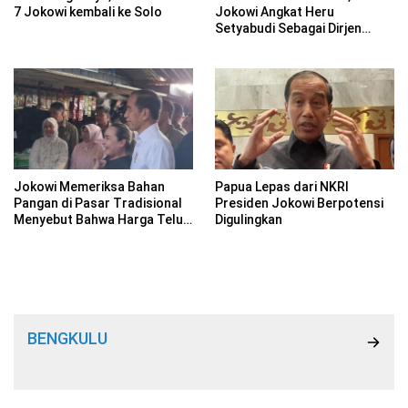
7 Jokowi kembali ke Solo
Jokowi Angkat Heru
Setyabudi Sebagai Dirjen
Dukcapil
Jokowi Memeriksa Bahan
Papua Lepas dari NKRI
Pangan di Pasar Tradisional
Presiden Jokowi Berpotensi
Menyebut Bahwa Harga Telur
Digulingkan
Mengalami Penurunan di
Pasar Dukuh Kupang
Surabaya
BENGKULU