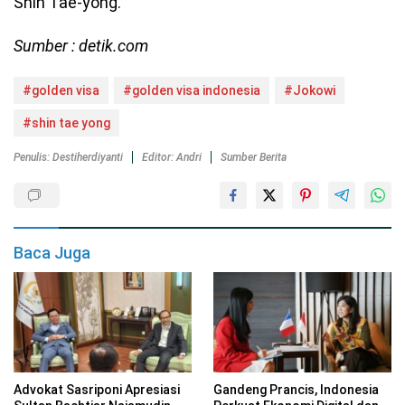
Shin Tae-yong.
Sumber : detik.com
#golden visa
#golden visa indonesia
#Jokowi
#shin tae yong
Penulis: Destiherdiyanti
Editor: Andri
Sumber Berita
Baca Juga
Advokat Sasriponi Apresiasi
Gandeng Prancis, Indonesia