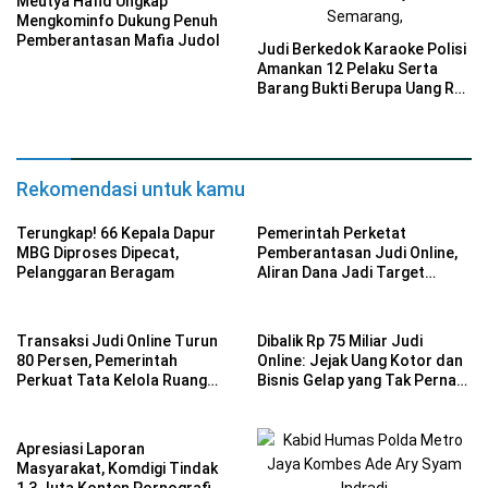
Meutya Hafid Ungkap
Mengkominfo Dukung Penuh
Pemberantasan Mafia Judol
Judi Berkedok Karaoke Polisi
Amankan 12 Pelaku Serta
Barang Bukti Berupa Uang Rp
1,25 Miliar
Rekomendasi untuk kamu
Terungkap! 66 Kepala Dapur
Pemerintah Perketat
MBG Diproses Dipecat,
Pemberantasan Judi Online,
Pelanggaran Beragam
Aliran Dana Jadi Target
Utama
Transaksi Judi Online Turun
Dibalik Rp 75 Miliar Judi
80 Persen, Pemerintah
Online: Jejak Uang Kotor dan
Perkuat Tata Kelola Ruang
Bisnis Gelap yang Tak Pernah
Digital
Tidur
Apresiasi Laporan
Masyarakat, Komdigi Tindak