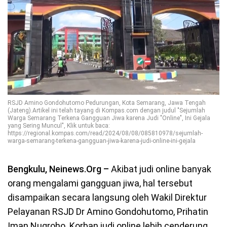
RSJD Amino Gondohutomo Pedurungan, Kota Semarang, Jawa Tengah
(Jateng).Artikel ini telah tayang di Kompas.com dengan judul "Sejumlah
Warga Semarang Terkena Gangguan Jiwa karena Judi "Online", Ini Gejala
yang Sering Muncul", Klik untuk baca:
https://regional.kompas.com/read/2024/08/08/085810978/sejumlah-
warga-semarang-terkena-gangguan-jiwa-karena-judi-online-ini-gejala
Bengkulu, Neinews.Org –
Akibat judi online banyak
orang mengalami gangguan jiwa, hal tersebut
disampaikan secara langsung oleh Wakil Direktur
Pelayanan RSJD Dr Amino Gondohutomo, Prihatin
Iman Nugroho. Korban judi online lebih cenderung