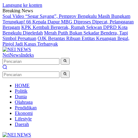
Langsung ke konten
Breaking News
Soal Video “Segar Sayang”, Pemprov Bengkulu Masih Bungkam
Terungkap! 66 Kepala Dapur MBG Diproses Dipecat, Pelanggaran
Beragam
KPK Kembali Bergerak, Rumah Sekwan DPRD Kota
Bengkulu Digeledah
Merah Putih Bukan Sekadar Bendera, Tapi
Simbol Persatuan
OJK Berantas Ribuan Entitas Keuangan Ilegal,
Pinjol Jadi Kasus Terbanyak
NeiNews
Indeks
HOME
Politik
Dunia
Olahraga
Pendidikan
Ekonomi
Lifestyle
Daerah