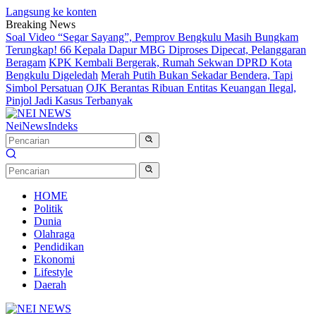
Langsung ke konten
Breaking News
Soal Video “Segar Sayang”, Pemprov Bengkulu Masih Bungkam
Terungkap! 66 Kepala Dapur MBG Diproses Dipecat, Pelanggaran
Beragam
KPK Kembali Bergerak, Rumah Sekwan DPRD Kota
Bengkulu Digeledah
Merah Putih Bukan Sekadar Bendera, Tapi
Simbol Persatuan
OJK Berantas Ribuan Entitas Keuangan Ilegal,
Pinjol Jadi Kasus Terbanyak
NeiNews
Indeks
HOME
Politik
Dunia
Olahraga
Pendidikan
Ekonomi
Lifestyle
Daerah