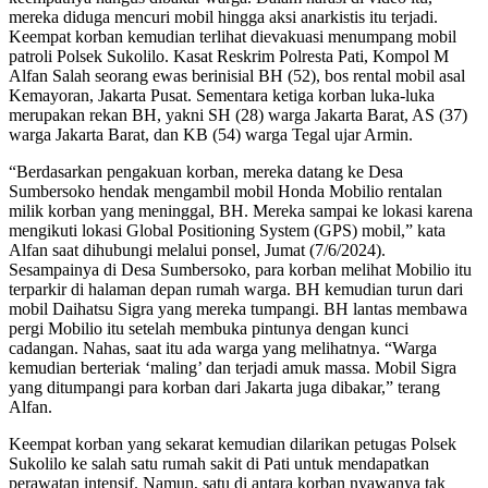
mereka diduga mencuri mobil hingga aksi anarkistis itu terjadi.
Keempat korban kemudian terlihat dievakuasi menumpang mobil
patroli Polsek Sukolilo. Kasat Reskrim Polresta Pati, Kompol M
Alfan Salah seorang ewas berinisial BH (52), bos rental mobil asal
Kemayoran, Jakarta Pusat. Sementara ketiga korban luka-luka
merupakan rekan BH, yakni SH (28) warga Jakarta Barat, AS (37)
warga Jakarta Barat, dan KB (54) warga Tegal ujar Armin.
“Berdasarkan pengakuan korban, mereka datang ke Desa
Sumbersoko hendak mengambil mobil Honda Mobilio rentalan
milik korban yang meninggal, BH. Mereka sampai ke lokasi karena
mengikuti lokasi Global Positioning System (GPS) mobil,” kata
Alfan saat dihubungi melalui ponsel, Jumat (7/6/2024).
Sesampainya di Desa Sumbersoko, para korban melihat Mobilio itu
terparkir di halaman depan rumah warga. BH kemudian turun dari
mobil Daihatsu Sigra yang mereka tumpangi. BH lantas membawa
pergi Mobilio itu setelah membuka pintunya dengan kunci
cadangan. Nahas, saat itu ada warga yang melihatnya. “Warga
kemudian berteriak ‘maling’ dan terjadi amuk massa. Mobil Sigra
yang ditumpangi para korban dari Jakarta juga dibakar,” terang
Alfan.
Keempat korban yang sekarat kemudian dilarikan petugas Polsek
Sukolilo ke salah satu rumah sakit di Pati untuk mendapatkan
perawatan intensif. Namun, satu di antara korban nyawanya tak