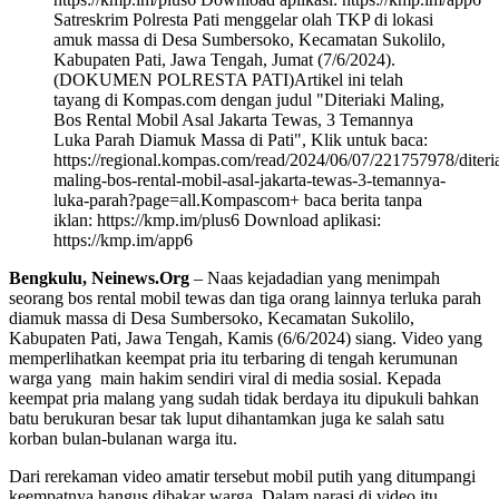
Satreskrim Polresta Pati menggelar olah TKP di lokasi
amuk massa di Desa Sumbersoko, Kecamatan Sukolilo,
Kabupaten Pati, Jawa Tengah, Jumat (7/6/2024).
(DOKUMEN POLRESTA PATI)Artikel ini telah
tayang di Kompas.com dengan judul "Diteriaki Maling,
Bos Rental Mobil Asal Jakarta Tewas, 3 Temannya
Luka Parah Diamuk Massa di Pati", Klik untuk baca:
https://regional.kompas.com/read/2024/06/07/221757978/diteri
maling-bos-rental-mobil-asal-jakarta-tewas-3-temannya-
luka-parah?page=all.Kompascom+ baca berita tanpa
iklan: https://kmp.im/plus6 Download aplikasi:
https://kmp.im/app6
Bengkulu, Neinews.Org
– Naas kejadadian yang menimpah
seorang bos rental mobil tewas dan tiga orang lainnya terluka parah
diamuk massa di Desa Sumbersoko, Kecamatan Sukolilo,
Kabupaten Pati, Jawa Tengah, Kamis (6/6/2024) siang. Video yang
memperlihatkan keempat pria itu terbaring di tengah kerumunan
warga yang main hakim sendiri viral di media sosial. Kepada
keempat pria malang yang sudah tidak berdaya itu dipukuli bahkan
batu berukuran besar tak luput dihantamkan juga ke salah satu
korban bulan-bulanan warga itu.
Dari rerekaman video amatir tersebut mobil putih yang ditumpangi
keempatnya hangus dibakar warga. Dalam narasi di video itu,