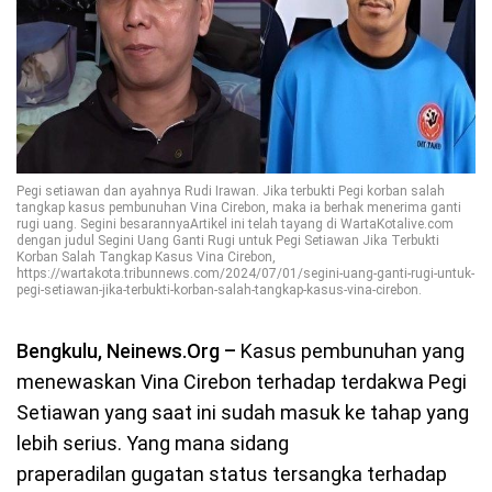
Pegi setiawan dan ayahnya Rudi Irawan. Jika terbukti Pegi korban salah
tangkap kasus pembunuhan Vina Cirebon, maka ia berhak menerima ganti
rugi uang. Segini besarannyaArtikel ini telah tayang di WartaKotalive.com
dengan judul Segini Uang Ganti Rugi untuk Pegi Setiawan Jika Terbukti
Korban Salah Tangkap Kasus Vina Cirebon,
https://wartakota.tribunnews.com/2024/07/01/segini-uang-ganti-rugi-untuk-
pegi-setiawan-jika-terbukti-korban-salah-tangkap-kasus-vina-cirebon.
Bengkulu, Neinews.Org –
Kasus pembunuhan yang
menewaskan Vina Cirebon terhadap terdakwa Pegi
Setiawan yang saat ini sudah masuk ke tahap yang
lebih serius. Yang mana sidang
praperadilan gugatan status tersangka terhadap