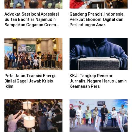
Advokat Sasriponi Apresiasi
Gandeng Prancis, Indonesia
Sultan Bachtiar Najamudin
Perkuat Ekonomi Digital dan
Sampaikan Gagasan Green
Perlindungan Anak
Democracy di COP30 Brasil
Peta Jalan Transisi Energi
KKJ: Tangkap Peneror
Dinilai Gagal Jawab Krisis
Jurnalis, Negara Harus Jamin
Iklim
Keamanan Pers