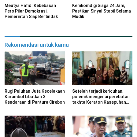
Meutya Hafid: Kebebasan
Kemkomdigi Siaga 24 Jam,
Pers Pilar Demokrasi,
Pastikan Sinyal Stabil Selama
Pemerintah Siap Bertindak
Mudik
Rekomendasi untuk kamu
Rugi Puluhan Juta Kecelakaan
Setelah terjadi kericuhan,
Karambol Libatkan 3
polemik mengenai perebutan
Kendaraan di Pantura Cirebon
takhta Keraton Kasepuhan
Cirebon kembali mencuat.