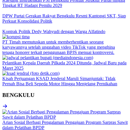
Kaesang Instruksikan PSI Bengkulu Perkuat Struktur Partai hingga
Tingkat RT Hadapi Pemilu 2029
DPW Partai Gerakan Rakyat Bengkulu Resmi Kantongi SKT, Siap
Perkuat Konsolidasi Politik
Kontrak Politik Dedy Wahyudi dengan Warga Alfatindo
PT Timah memutuskan untuk memberhentikan seorang
karyawannya setelah unggahan video TikTok yang menghina
tenaga honorer terkait penggunaan BPJS menuai kontroversi.
Pelantikan Kepala Daerah Pilkada 2024 Ditunda, Jadwal Baru pada
Maret 2025
Kisah Perjuangan KSAD Jenderal Maruli Simanjuntak: Tidak
Pernah Bisa Beli Sepeda Motor Hingga Menjelang Pernikahan
BENGKULU
Arian Sosial Berbagi Pengalaman Pengajuan Program Sarpras Sawit
dalam Pelatihan BPDP