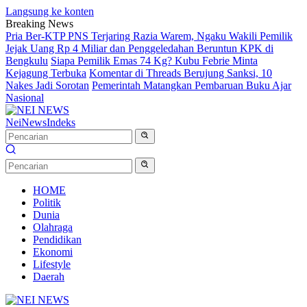
Langsung ke konten
Breaking News
Pria Ber-KTP PNS Terjaring Razia Warem, Ngaku Wakili Pemilik
Jejak Uang Rp 4 Miliar dan Penggeledahan Beruntun KPK di
Bengkulu
Siapa Pemilik Emas 74 Kg? Kubu Febrie Minta
Kejagung Terbuka
Komentar di Threads Berujung Sanksi, 10
Nakes Jadi Sorotan
Pemerintah Matangkan Pembaruan Buku Ajar
Nasional
NeiNews
Indeks
HOME
Politik
Dunia
Olahraga
Pendidikan
Ekonomi
Lifestyle
Daerah