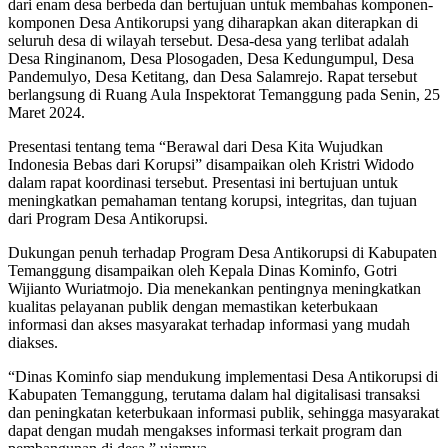
dari enam desa berbeda dan bertujuan untuk membahas komponen-
komponen Desa Antikorupsi yang diharapkan akan diterapkan di
seluruh desa di wilayah tersebut. Desa-desa yang terlibat adalah
Desa Ringinanom, Desa Plosogaden, Desa Kedungumpul, Desa
Pandemulyo, Desa Ketitang, dan Desa Salamrejo. Rapat tersebut
berlangsung di Ruang Aula Inspektorat Temanggung pada Senin, 25
Maret 2024.
Presentasi tentang tema “Berawal dari Desa Kita Wujudkan
Indonesia Bebas dari Korupsi” disampaikan oleh Kristri Widodo
dalam rapat koordinasi tersebut. Presentasi ini bertujuan untuk
meningkatkan pemahaman tentang korupsi, integritas, dan tujuan
dari Program Desa Antikorupsi.
Dukungan penuh terhadap Program Desa Antikorupsi di Kabupaten
Temanggung disampaikan oleh Kepala Dinas Kominfo, Gotri
Wijianto Wuriatmojo. Dia menekankan pentingnya meningkatkan
kualitas pelayanan publik dengan memastikan keterbukaan
informasi dan akses masyarakat terhadap informasi yang mudah
diakses.
“Dinas Kominfo siap mendukung implementasi Desa Antikorupsi di
Kabupaten Temanggung, terutama dalam hal digitalisasi transaksi
dan peningkatan keterbukaan informasi publik, sehingga masyarakat
dapat dengan mudah mengakses informasi terkait program dan