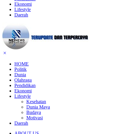
Ekonomi
Lifestyle
Daerah
HOME
Politik
Dunia
Olahraga
Pendidikan
Ekonomi
Lifestyle
Kesehatan
Dunia Maya
Budaya
Motivasi
Daerah
ABOUT US