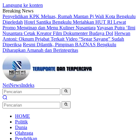
Langsung ke konten
Breaking News
Penyelidikan KPK Meluas, Rumah Mantan Pj Wali Kota Bengkulu
Digeledah
Hotel Santika Bengkulu Meriahkan HUT RI Lewat
Promo Menginap dan Menu Kuliner Nusantara
Yayasan Putra ‘Ilmi
Nusantara Cetak Kreator Film Dokumenter Budaya Dol
Herwan
Antoni: Oknum Pejabat Terkait Video “Segar Sayang” Sudah
Diperiksa
Resmi Dilantik, Pimpinan BAZNAS Bengkulu
Diharapkan Amanah dan Berintegritas
NeiNews
Indeks
HOME
Politik
Dunia
Olahraga
Pendidikan