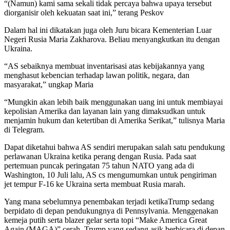
“(Namun) kami sama sekali tidak percaya bahwa upaya tersebut
diorganisir oleh kekuatan saat ini,” terang Peskov
Dalam hal ini dikatakan juga oleh Juru bicara Kementerian Luar
Negeri Rusia Maria Zakharova. Beliau menyangkutkan itu dengan
Ukraina.
“AS sebaiknya membuat inventarisasi atas kebijakannya yang
menghasut kebencian terhadap lawan politik, negara, dan
masyarakat,” ungkap Maria
“Mungkin akan lebih baik menggunakan uang ini untuk membiayai
kepolisian Amerika dan layanan lain yang dimaksudkan untuk
menjamin hukum dan ketertiban di Amerika Serikat,” tulisnya Maria
di Telegram.
Dapat diketahui bahwa AS sendiri merupakan salah satu pendukung
perlawanan Ukraina ketika perang dengan Rusia. Pada saat
pertemuan puncak peringatan 75 tahun NATO yang ada di
Washington, 10 Juli lalu, AS cs mengumumkan untuk pengiriman
jet tempur F-16 ke Ukraina serta membuat Rusia marah.
Yang mana sebelumnya penembakan terjadi ketikaTrump sedang
berpidato di depan pendukungnya di Pennsylvania. Menggenakan
kemeja putih serta blazer gelar serta topi “Make America Great
Again (MAGA)” cerah, Trump yang sedang asik berbicara di depan