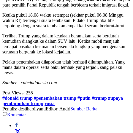
para pemilih Partai Republik tengah berbicara terkait imigrasi ilegal.
Ketika pukul 18.08 waktu setempat (sekitar pukul 06.08 Minggu
waktu RI) terdengar suara tembakan. Pidato Trump tiba-tiba
terpotong dengan suara tembakan empat kali secara berturut-turut.
Terlihat Trump yang dalam keadaan berantakan serta berdarah
kemudian diangkut ke dalam SUV lalu. Ketika mobil menjauh,
terdapat pasukan keamanan bersenjata lengkap yang mengenakan
seragam bergerak ke lokasi kejadian.
Pelaku penembakan dilaporkan telah berhasil dilumpuhkan. Yang
mana dalam operasi serta baku tembak yang terjadi, sang pelaku
tewas.
Sumber : cnbcindonesia.com
Post Views:
255
#donald trump
#penembakan trump
#putin
#trump
#upaya
pembunuhan trump
rusia
Penulis: destiherdiyanti
Editor: Andri
Sumber Berita
Komentar