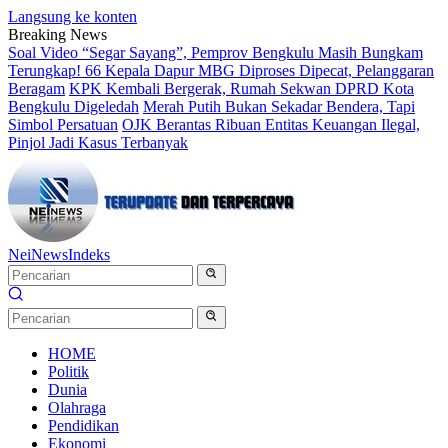
Langsung ke konten
Breaking News
Soal Video “Segar Sayang”, Pemprov Bengkulu Masih Bungkam
Terungkap! 66 Kepala Dapur MBG Diproses Dipecat, Pelanggaran
Beragam
KPK Kembali Bergerak, Rumah Sekwan DPRD Kota
Bengkulu Digeledah
Merah Putih Bukan Sekadar Bendera, Tapi
Simbol Persatuan
OJK Berantas Ribuan Entitas Keuangan Ilegal,
Pinjol Jadi Kasus Terbanyak
NeiNews
Indeks
HOME
Politik
Dunia
Olahraga
Pendidikan
Ekonomi