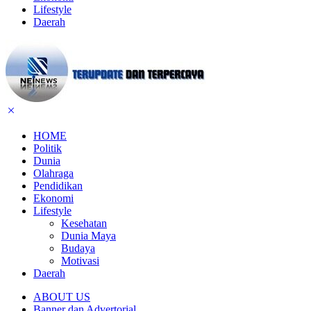
Lifestyle
Daerah
HOME
Politik
Dunia
Olahraga
Pendidikan
Ekonomi
Lifestyle
Kesehatan
Dunia Maya
Budaya
Motivasi
Daerah
ABOUT US
Banner dan Advertorial