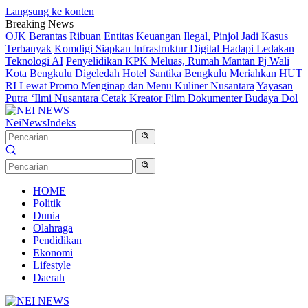
Langsung ke konten
Breaking News
OJK Berantas Ribuan Entitas Keuangan Ilegal, Pinjol Jadi Kasus
Terbanyak
Komdigi Siapkan Infrastruktur Digital Hadapi Ledakan
Teknologi AI
Penyelidikan KPK Meluas, Rumah Mantan Pj Wali
Kota Bengkulu Digeledah
Hotel Santika Bengkulu Meriahkan HUT
RI Lewat Promo Menginap dan Menu Kuliner Nusantara
Yayasan
Putra ‘Ilmi Nusantara Cetak Kreator Film Dokumenter Budaya Dol
NeiNews
Indeks
HOME
Politik
Dunia
Olahraga
Pendidikan
Ekonomi
Lifestyle
Daerah