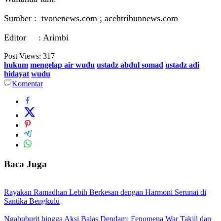
Sumber : tvonenews.com ; acehtribunnews.com
Editor : Arimbi
Post Views:
317
hukum
mengelap air wudu
ustadz abdul somad
ustadz adi
hidayat
wudu
Komentar
Baca Juga
Rayakan Ramadhan Lebih Berkesan dengan Harmoni Serunai di
Santika Bengkulu
Ngabuburit hingga Aksi Balas Dendam: Fenomena War Takjil dan