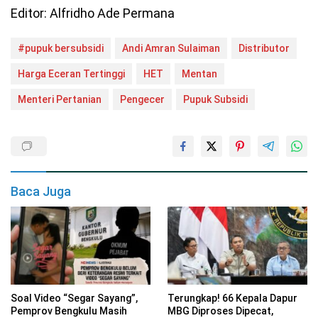
Editor: Alfridho Ade Permana
#pupuk bersubsidi
Andi Amran Sulaiman
Distributor
Harga Eceran Tertinggi
HET
Mentan
Menteri Pertanian
Pengecer
Pupuk Subsidi
Baca Juga
Soal Video “Segar Sayang”,
Terungkap! 66 Kepala Dapur
Pemprov Bengkulu Masih
MBG Diproses Dipecat,