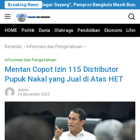
Langsung
Soal Video “Segar Sayang”, Pemprov Bengkulu Masih Bungkam
Breaking News
ke
konten
HOME
Politik
Dunia
Olahraga
Pendidikan
Ekonomi
Lifest
Beranda
Informasi dan Pengetahuan
Informasi dan Pengetahuan
Mentan Copot Izin 115 Distributor
Pupuk Nakal yang Jual di Atas HET
Admin
24 November 2025