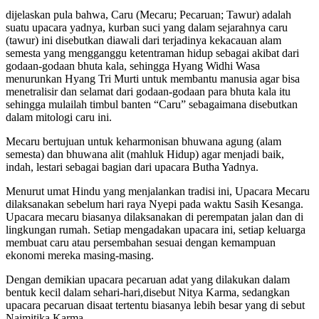
dijelaskan pula bahwa, Caru (Mecaru; Pecaruan; Tawur) adalah
suatu upacara yadnya, kurban suci yang dalam sejarahnya caru
(tawur) ini disebutkan diawali dari terjadinya kekacauan alam
semesta yang mengganggu ketentraman hidup sebagai akibat dari
godaan-godaan bhuta kala, sehingga Hyang Widhi Wasa
menurunkan Hyang Tri Murti untuk membantu manusia agar bisa
menetralisir dan selamat dari godaan-godaan para bhuta kala itu
sehingga mulailah timbul banten “Caru” sebagaimana disebutkan
dalam mitologi caru ini.
Mecaru bertujuan untuk keharmonisan bhuwana agung (alam
semesta) dan bhuwana alit (mahluk Hidup) agar menjadi baik,
indah, lestari sebagai bagian dari upacara Butha Yadnya.
Menurut umat Hindu yang menjalankan tradisi ini, Upacara Mecaru
dilaksanakan sebelum hari raya Nyepi pada waktu Sasih Kesanga.
Upacara mecaru biasanya dilaksanakan di perempatan jalan dan di
lingkungan rumah. Setiap mengadakan upacara ini, setiap keluarga
membuat caru atau persembahan sesuai dengan kemampuan
ekonomi mereka masing-masing.
Dengan demikian upacara pecaruan adat yang dilakukan dalam
bentuk kecil dalam sehari-hari,disebut Nitya Karma, sedangkan
upacara pecaruan disaat tertentu biasanya lebih besar yang di sebut
Naimitika Karma.