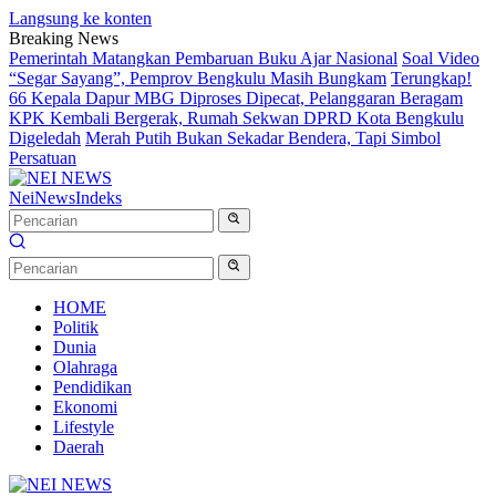
Langsung ke konten
Breaking News
Pemerintah Matangkan Pembaruan Buku Ajar Nasional
Soal Video
“Segar Sayang”, Pemprov Bengkulu Masih Bungkam
Terungkap!
66 Kepala Dapur MBG Diproses Dipecat, Pelanggaran Beragam
KPK Kembali Bergerak, Rumah Sekwan DPRD Kota Bengkulu
Digeledah
Merah Putih Bukan Sekadar Bendera, Tapi Simbol
Persatuan
NeiNews
Indeks
HOME
Politik
Dunia
Olahraga
Pendidikan
Ekonomi
Lifestyle
Daerah