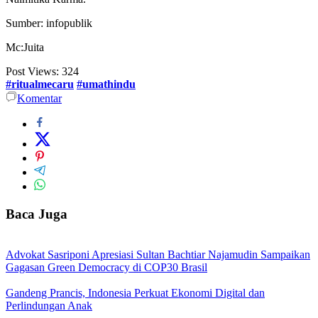
Sumber: infopublik
Mc:Juita
Post Views:
324
#ritualmecaru
#umathindu
Komentar
Baca Juga
Advokat Sasriponi Apresiasi Sultan Bachtiar Najamudin Sampaikan
Gagasan Green Democracy di COP30 Brasil
Gandeng Prancis, Indonesia Perkuat Ekonomi Digital dan
Perlindungan Anak