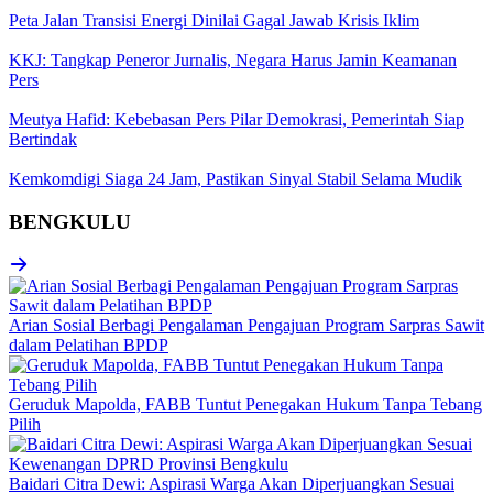
Peta Jalan Transisi Energi Dinilai Gagal Jawab Krisis Iklim
KKJ: Tangkap Peneror Jurnalis, Negara Harus Jamin Keamanan
Pers
Meutya Hafid: Kebebasan Pers Pilar Demokrasi, Pemerintah Siap
Bertindak
Kemkomdigi Siaga 24 Jam, Pastikan Sinyal Stabil Selama Mudik
BENGKULU
Arian Sosial Berbagi Pengalaman Pengajuan Program Sarpras Sawit
dalam Pelatihan BPDP
Geruduk Mapolda, FABB Tuntut Penegakan Hukum Tanpa Tebang
Pilih
Baidari Citra Dewi: Aspirasi Warga Akan Diperjuangkan Sesuai